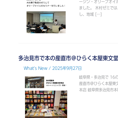
ージン・オリーブオイ
ました。 木村ゼミで
し、地域 […]
多治見市で本の産直市＠ひらく本屋東文
What's New
/ 2025年9月27日
岐阜県・多治見で 1
産直市＠ひらく本屋東文
本店 岐阜県多治見市本町3-