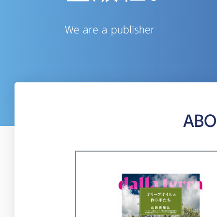
We are a publisher
ABO