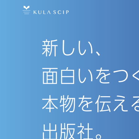
内
容
を
ス
新しい、
キ
ッ
プ
面白いをつ
本物を伝え
出版社。