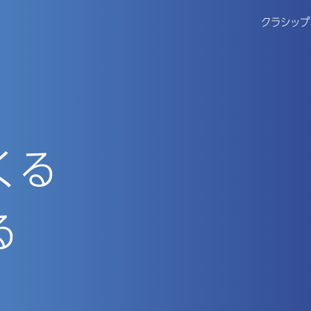
クラシップ
くる
る