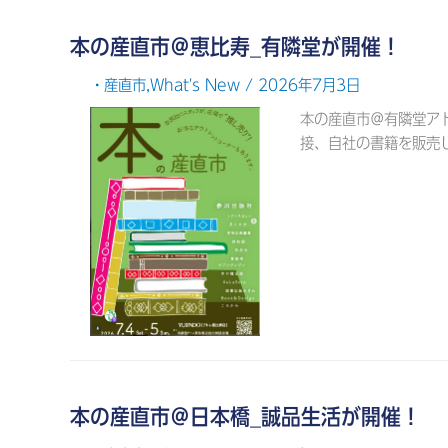
本の産直市＠恵比寿_有隣堂が開催！
・産直市
,
What's New
/ 2026年7月3日
本の産直市＠有隣堂ア
接、自社の書籍を販売します。
本の産直市＠日本橋_誠品生活が開催！