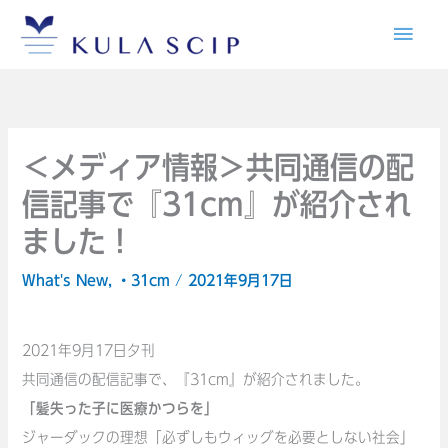
内
メ
容
イ
を
ス
ン
キ
メ
ッ
＜メディア情報＞共同通信の配
プ
信記事で『31cm』が紹介され
ニ
ました！
ュ
What's New
,
・31cm
/
2021年9月17日
ー
2021年9月17日夕刊
共同通信の配信記事で、『31cm』が紹介されました。
「髪失った子に医療かつらを」
ジャーダックの理想「必ずしもウィッグを必要としない社会」