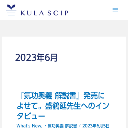
内
メ
容
イ
を
ス
ン
キ
メ
ッ
プ
2023年6月
ニ
ュ
ー
『気功奥義 解説書』発売に
『気
功
よせて。盛鶴延先生へのイン
奥
タビュー
義
What's New
,
・気功奥義 解説書
/
2023年6月5日
解