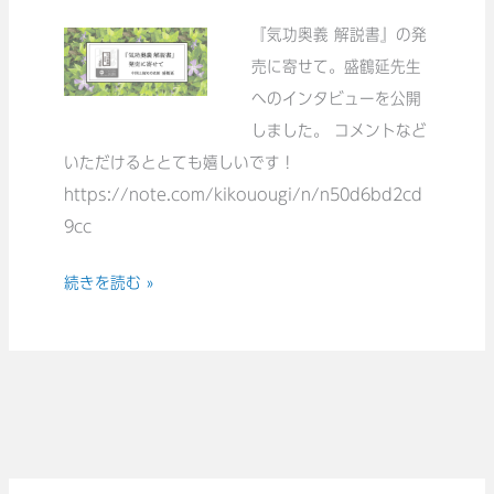
説
『気功奥義 解説書』の発
書』
売に寄せて。盛鶴延先生
発
へのインタビューを公開
売
しました。 コメントなど
に
いただけるととても嬉しいです！
よ
https://note.com/kikouougi/n/n50d6bd2cd
せ
9cc
て。
続きを読む »
盛
鶴
延
先
生
へ
の