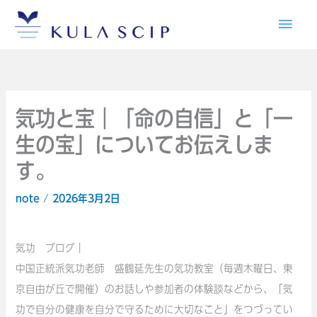
内
メ
容
イ
を
ス
ン
キ
メ
ッ
気功と宝｜「命の自信」と「一
プ
生の宝」についてお伝えしま
ニ
す。
ュ
note
/
2026年3月2日
ー
気功 ブログ｜
中国正統派気功老師 盛鶴延先生の気功教室（毎週木曜日、東
京自由が丘で開催）のお話しや参加者の体験談などから、「気
功で自分の健康を自分で守るために大切なこと」をつづってい