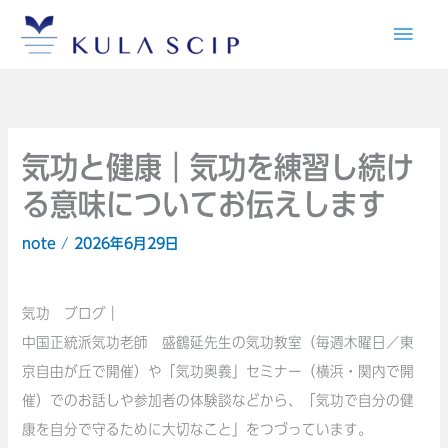
内
メ
容
イ
を
ス
ン
キ
メ
ッ
気功と健康｜気功を練習し続け
プ
る意味についてお伝えします
ニ
note
/
2026年6月29日
ュ
ー
気功 ブログ｜
中国正統派気功老師 盛鶴延先生の気功教室（毎週木曜日／東
京自由が丘で開催）や「気功奥義」セミナー（横浜・関内で開
催）でのお話しや参加者の体験談などから、「気功で自分の健
康を自分で守るために大切なこと」をつづっています。