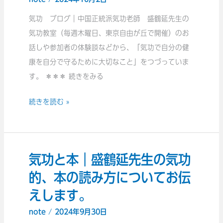
点
｜
気功 ブログ｜中国正統派気功老師 盛鶴延先生の
盛
気功教室（毎週木曜日、東京自由が丘で開催）のお
鶴
話しや参加者の体験談などから、「気功で自分の健
延
康を自分で守るために大切なこと」をつづっていま
先
す。 ＊＊＊ 続きをみる
生
続きを読む »
に
教
え
て
気功と本｜盛鶴延先生の気功
気
も
功
的、本の読み方についてお伝
ら
と
っ
えします。
本
た
note
/
2024年9月30日
｜
神