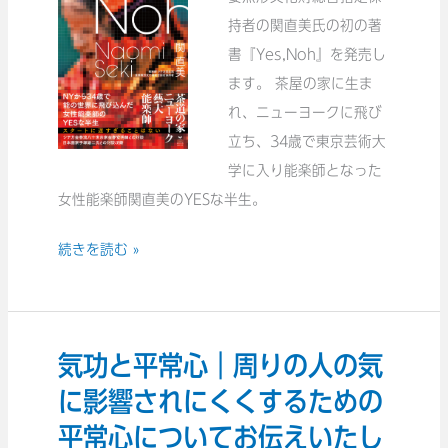
大
持者の関直美氏の初の著
年
切
書『Yes,Noh』を発売し
10
さ
ます。 茶屋の家に生ま
月
に
れ、ニューヨークに飛び
9
つ
立ち、34歳で東京芸術大
日
い
学に入り能楽師となった
発
て
女性能楽師関直美のYESな半生。
売！
お
伝
続きを読む »
え
し
ま
す。
気功と平常心｜周りの人の気
気
功
に影響されにくくするための
と
平常心についてお伝えいたし
平