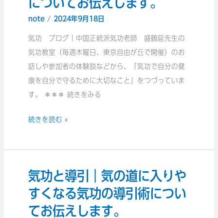
についてお伝えします。
道
く
note
/
2024年9月18日
｜
く
仕
す
気功 ブログ｜中国正統派気功老師 盛鶴延先生の
事
る
気功教室（毎週木曜日、東京自由が丘で開催）のお
に
た
話しや参加者の体験談などから、「気功で自分の健
行
め
康を自分で守るために大切なこと」をつづっていま
く
の
す。 ＊＊＊ 続きをみる
前
平
続きを読む »
に
常
全
心
て
に
の
つ
気功と導引｜気の道に入りや
気
道
い
功
すくなる気功の導引術につい
を
て
と
つ
お
てお伝えします。
導