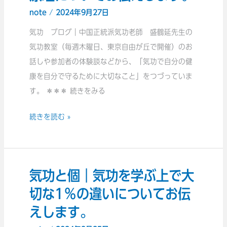
原
note
/
2024年9月27日
理
｜
気功 ブログ｜中国正統派気功老師 盛鶴延先生の
動
気功教室（毎週木曜日、東京自由が丘で開催）のお
き
話しや参加者の体験談などから、「気功で自分の健
の
康を自分で守るために大切なこと」をつづっていま
あ
す。 ＊＊＊ 続きをみる
る
続きを読む »
気
功
法
と
気功と個｜気功を学ぶ上で大
気
動
功
切な1％の違いについてお伝
き
と
の
えします。
個
な