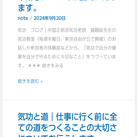
ます。
常
心
note
/
2024年9月20日
｜
気功 ブログ｜中国正統派気功老師 盛鶴延先生の
周
気功教室（毎週木曜日、東京自由が丘で開催）のお
り
話しや参加者の体験談などから、「気功で自分の健
の
康を自分で守るために大切なこと」をつづっていま
人
す。 ＊＊＊ 続きをみる
の
気
続きを読む »
に
影
響
気功と道｜仕事に行く前に全
気
さ
功
れ
ての道をつくることの大切さ
と
に