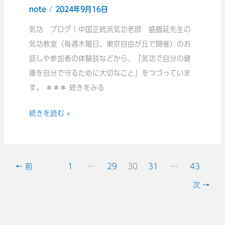
く
伝
note
/
2024年9月16日
引
る
え
｜
気功 ブログ｜中国正統派気功老師 盛鶴延先生の
こ
い
気
気功教室（毎週木曜日、東京自由が丘で開催）のお
と
た
の
話しや参加者の体験談などから、「気功で自分の健
の
し
道
康を自分で守るために大切なこと」をつづっていま
大
ま
に
す。 ＊＊＊ 続きをみる
切
す。
入
さ
続きを読む »
り
に
や
つ
す
い
く
て
←
前
1
…
29
30
31
…
43
な
お
次
→
る
伝
気
え
功
し