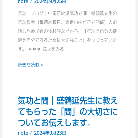
note
/
2024年9月25日
｜
い
気
気功 ブログ｜中国正統派気功老師 盛鶴延先生の
気
功
気功教室（毎週木曜日、東京自由が丘で開催）のお
功
を
話しや参加者の体験談などから、「気功で自分の健
法
学
康を自分で守るために大切なこと」をつづっていま
の
ぶ
す。 ＊＊＊ 続きをみる
基
上
本
続きを読む »
で
原
大
理
切
に
な
つ
気功と間｜盛鶴延先生に教え
気
1％
い
功
てもらった「間」の大切さに
の
て
と
違
ついてお伝えします。
お
間
い
伝
note
/
2024年9月23日
｜
に