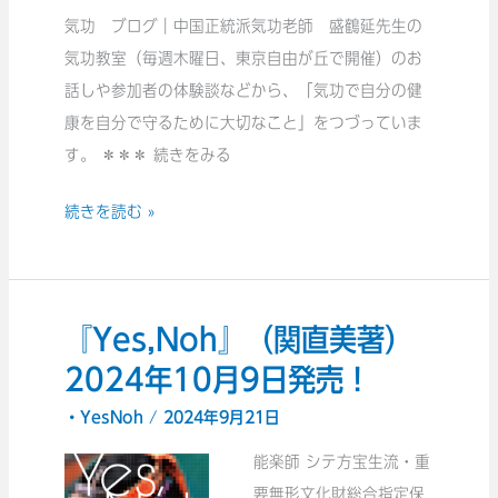
え
盛
気功 ブログ｜中国正統派気功老師 盛鶴延先生の
つ
し
鶴
気功教室（毎週木曜日、東京自由が丘で開催）のお
い
ま
延
話しや参加者の体験談などから、「気功で自分の健
て
す。
先
康を自分で守るために大切なこと」をつづっていま
お
生
す。 ＊＊＊ 続きをみる
伝
に
え
続きを読む »
教
し
え
ま
て
す。
も
『Yes,Noh』（関直美著）
『Yes,Noh』
ら
（関
2024年10月9日発売！
っ
直
た
・YesNoh
/
2024年9月21日
美
「間」
能楽師 シテ方宝生流・重
著）
の
要無形文化財総合指定保
2024