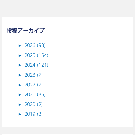
の
ま
導
す。
引
術
投稿アーカイブ
に
►
2026 (98)
つ
►
2025 (154)
い
て
►
2024 (121)
お
►
2023 (7)
伝
►
2022 (7)
え
►
2021 (35)
し
►
2020 (2)
ま
►
2019 (3)
す。