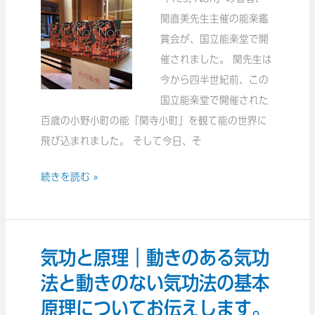
国
関直美先生主催の能楽鑑
い
立
賞会が、国立能楽堂で開
て
能
催されました。 関先生は
お
楽
今から四半世紀前、この
伝
堂
国立能楽堂で開催された
え
で
百歳の小野小町の能『関寺小町』を観て能の世界に
し
先
飛び込まれました。 そして今日、そ
ま
行
す。
続きを読む »
販
売
し
ま
気功と原理｜動きのある気功
気
し
功
法と動きのない気功法の基本
た。
と
原理についてお伝えします。