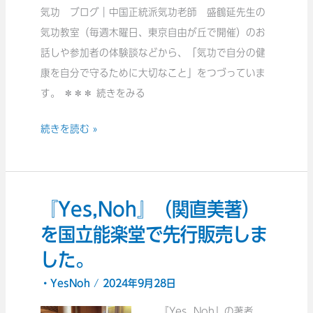
盛
気功 ブログ｜中国正統派気功老師 盛鶴延先生の
様
鶴
気功教室（毎週木曜日、東京自由が丘で開催）のお
の
延
話しや参加者の体験談などから、「気功で自分の健
視
先
康を自分で守るために大切なこと」をつづっていま
点
生
す。 ＊＊＊ 続きをみる
を
の
お
続きを読む »
気
伝
功
え
的、
し
本
ま
『Yes,Noh』（関直美著）
『Yes,Noh』
の
す。
（関
を国立能楽堂で先行販売しま
読
直
み
した。
美
方
・YesNoh
/
2024年9月28日
著）
に
を
『Yes, Noh』の著者、
つ