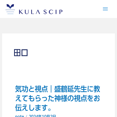
内
メ
容
イ
を
ス
ン
キ
メ
ッ
プ
田口
ニ
ュ
ー
気功と視点｜盛鶴延先生に教
気
功
えてもらった神様の視点をお
と
伝えします。
視
note
/
2024年10月2日