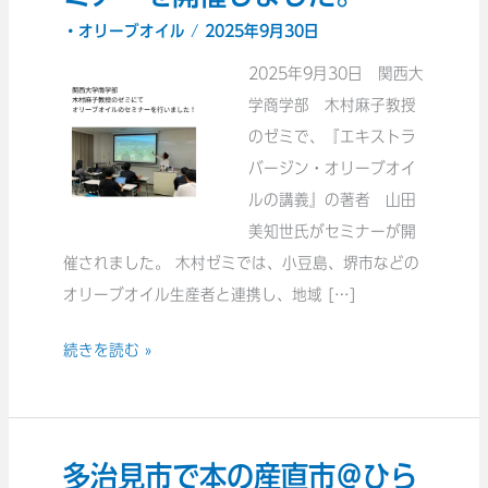
学
・オリーブオイル
/
2025年9月30日
部
2025年9月30日 関西大
_
学商学部 木村麻子教授
木
のゼミで、『エキストラ
村
バージン・オリーブオイ
麻
ルの講義』の著者 山田
子
美知世氏がセミナーが開
教
催されました。 木村ゼミでは、小豆島、堺市などの
授
オリーブオイル生産者と連携し、地域 […]
の
ゼ
続きを読む »
ミ
で
『エ
多治見市で本の産直市＠ひら
多
キ