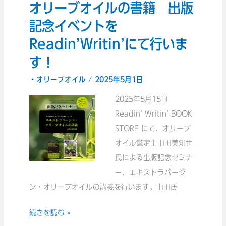
オリーブオイルの書籍 出版
オ
り
れ
リ
記念イベントを
手
ま
ー
た
し
Readin’Writin’にて行いま
ブ
ち』
た。
す！
オ
が
イ
・オリーブオイル
/
2025年5月1日
紹
ル
介
2025年5月15日
の
さ
Readin’ Writin’ BOOK
書
れ
STORE にて、オリーブ
籍
ま
オイル鑑定士山田美知世
出
し
氏による出版記念セミナ
版
た。
ー、エキストラバージ
記
ン・オリーブオイルの講義を行います。山田氏
念
イ
続きを読む »
ベ