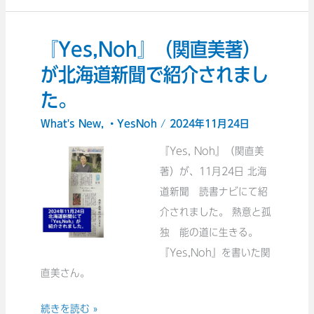
書
評
『Yes,Noh』（関直美著）
『Yes,Noh』
で
（関
が北海道新聞で紹介されまし
紹
直
介
た。
美
さ
What's New
,
・YesNoh
/
2024年11月24日
著）
れ
が
『Yes, Noh』（関直美
ま
北
著）が、11月24日 北海
し
海
道新聞 読書ナビにて紹
た。
道
介されました。 熱意と孤
新
独 能の道に生きる。
聞
『Yes,Noh』を書いた関
で
直美さん。
紹
続きを読む »
介