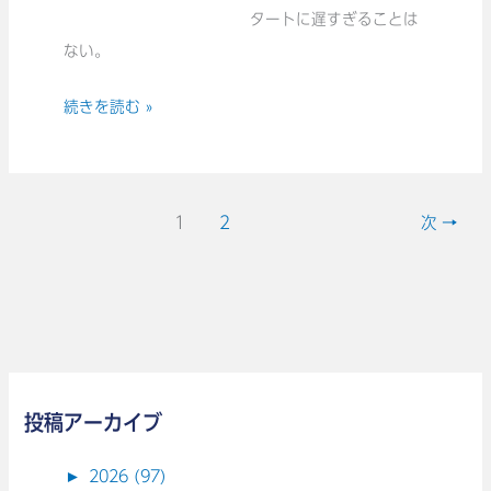
新
タートに遅すぎることは
聞
ない。
で
続きを読む »
紹
介
さ
れ
1
2
次
→
ま
し
た。
投稿アーカイブ
►
2026 (97)