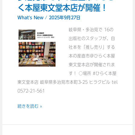
治
ス
く本屋東文堂本店が開催！
見
ト
What's New
/
2025年9月27日
市
ラ
岐阜県・多治見で 16の
で
バ
出版社のスタッフが、自
本
ー
社本を「推し売り」する
の
ジ
本の産直市＠ひらく本屋
産
ン・
東文堂本店が開催されま
直
オ
す！ ○場所 #ひらく本屋
市
リ
東文堂本店 岐阜県多治見市本町3-25 ヒラクビル tel
＠
ー
0572-21-561
ひ
ブ
ら
オ
続きを読む »
く
イ
本
ル』
屋
の