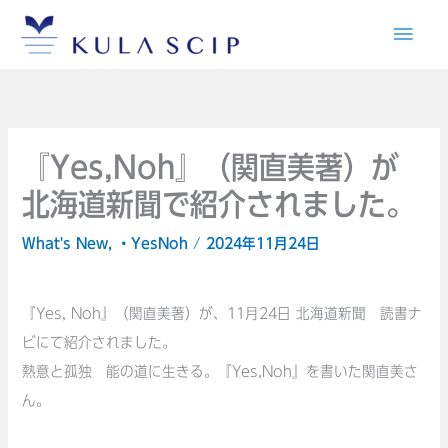
内
メ
容
イ
を
ス
ン
キ
メ
ッ
『Yes,Noh』（関直美著）が
プ
北海道新聞で紹介されました。
ニ
What's New
,
・YesNoh
/
2024年11月24日
ュ
ー
『Yes, Noh』（関直美著）が、11月24日 北海道新聞 読書ナ
ビにて紹介されました。
熱意と孤独 能の道に生きる。『Yes,Noh』を書いた関直美さ
ん。